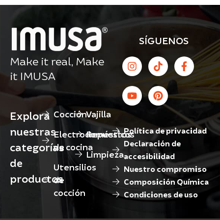
SÍGUENOS
Make it real, Make
it IMUSA
Cocción
Vajilla
Explora
nuestras
Política de privacidad
Electrodomésticos
Repuestos
Declaración de
categorías
de cocina
Limpieza
accesibilidad
de
Utensilios
Nuestro compromiso
productos
de
Composición Química
cocción
Condiciones de uso